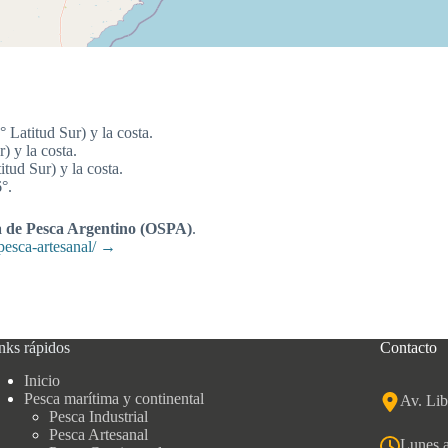
 Latitud Sur) y la costa.
) y la costa.
tud Sur) y la costa.
°.
a de Pesca Argentino (OSPA)
.
pesca-artesanal/ →
nks rápidos
Contacto
Inicio
Pesca marítima y continental
Av. Li
Pesca Industrial
Pesca Artesanal
Lunes a