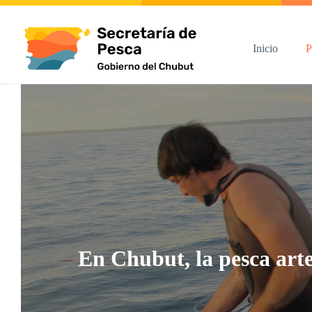
Skip
to
content
Inicio
P
En Chubut, la pesca art