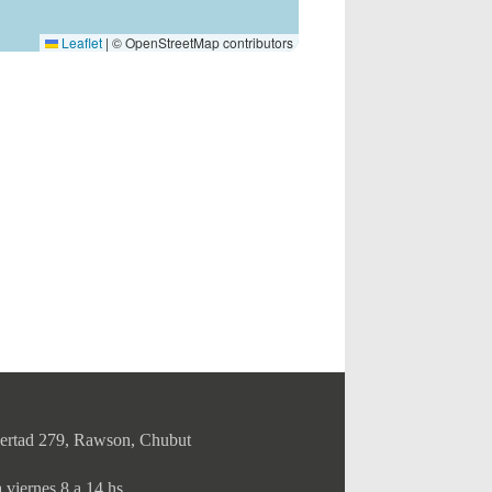
Leaflet
|
© OpenStreetMap contributors
bertad 279, Rawson, Chubut
 viernes 8 a 14 hs